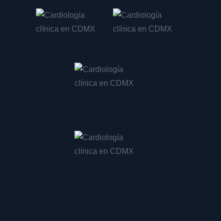
Tratamiento de endocarditis en CDMX
Colocación de marcapasos en CDMX
Ajuste de marcapasos en CDMX
Revisión de marcapasos en CDMX
Evaluación para marcapasos en CDMX
Implante de marcapasos en CDMX
Consulta para cirugía de marcapasos en CDMX
Consulta para cateterismo cardíaco en CDMX
Valoración para cateterismo en CDMX
Revisión post cateterismo en CDMX
Diagnóstico de enfermedad coronaria en CDMX
Tratamiento de enfermedad coronaria en CDMX