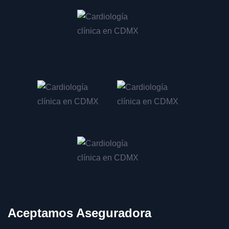
Evaluación de riesgo cardiovascular en CDMX
Control de colesterol en CDMX
Control de triglicéridos en CDMX
Manejo de palpitaciones en CDMX
Tratamiento de taquicardia en CDMX
Tratamiento de bradicardia en CDMX
Consulta por dolor torácico en CDMX
Tratamiento de angina de pecho en CDMX
Prevención de infarto de miocardio en CDMX
Manejo de enfermedades valvulares en CDMX
Evaluación de válvula mitral en CDMX
Tratamiento de insuficiencia mitral en CDMX
Aceptamos Aseguradora
Consulta por soplo cardíaco en CDMX