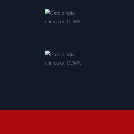
Ajuste de marcapasos en CDMX
Revisión de marcapasos en CDMX
Evaluación para marcapasos en CDMX
Implante de marcapasos en CDMX
Consulta para cirugía de marcapasos en CDMX
Consulta para cateterismo cardíaco en CDMX
Valoración para cateterismo en CDMX
Revisión post cateterismo en CDMX
Diagnóstico de enfermedad coronaria en CDMX
Tratamiento de enfermedad coronaria en CDMX
Evaluación de arterias coronarias en CDMX
Especialista en válvulas cardíacas en CDMX
Manejo de prolapso de válvula mitral en CDMX