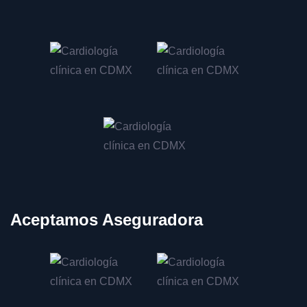
Manejo de palpitaciones en CDMX
Tratamiento de taquicardia en CDMX
Tratamiento de bradicardia en CDMX
Consulta por dolor torácico en CDMX
Tratamiento de angina de pecho en CDMX
Prevención de infarto de miocardio en CDMX
Manejo de enfermedades valvulares en CDMX
Evaluación de válvula mitral en CDMX
Tratamiento de insuficiencia mitral en CDMX
Aceptamos Aseguradora
Consulta por soplo cardíaco en CDMX
Tratamiento de endocarditis en CDMX
Colocación de marcapasos en CDMX