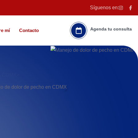
Síguenos en:
Agenda tu consulta
re mí
Contacto
>
>