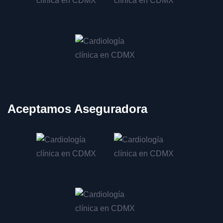
Consulta por dolor torácico en CDMX
Tratamiento de angina de pecho en CDMX
Prevención de infarto de miocardio en CDMX
Manejo de enfermedades valvulares en CDMX
Evaluación de válvula mitral en CDMX
Tratamiento de insuficiencia mitral en CDMX
Aceptamos Aseguradora
Consulta por soplo cardíaco en CDMX
Tratamiento de endocarditis en CDMX
Colocación de marcapasos en CDMX
Ajuste de marcapasos en CDMX
Revisión de marcapasos en CDMX
Evaluación para marcapasos en CDMX