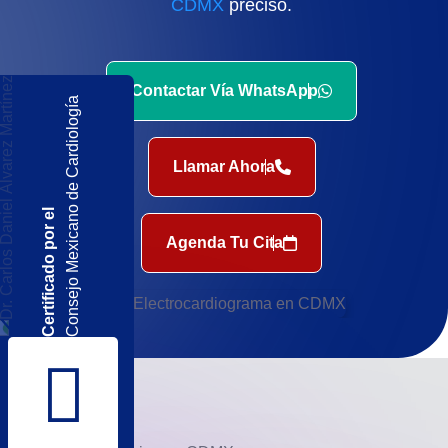
CDMX
preciso.
Contactar Vía WhatsApp
Consejo Mexicano de Cardiología
Llamar Ahora
Certificado por el
Agenda Tu Cita