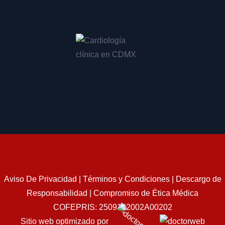
Implante de marcapasos en CDMX
Consulta para cirugía de marcapasos en CDMX
Consulta para cateterismo cardíaco en CDMX
Valoración para cateterismo en CDMX
Revisión post cateterismo en CDMX
Diagnóstico de enfermedad coronaria en CDMX
Tratamiento de enfermedad coronaria en CDMX
Evaluación de arterias coronarias en CDMX
Especialista en válvulas cardíacas en CDMX
Manejo de prolapso de válvula mitral en CDMX
Aviso De Privacidad
|
Términos y Condiciones
|
Descargo de
Diagnóstico de insuficiencia mitral en CDMX
Responsabilidad
|
Compromiso de Ética Médica
Chequeo de salud cardiovascular en CDMX
COFEPRIS: 2509152002A00202
Medición de presión arterial en CDMX
Sitio web optimizado por