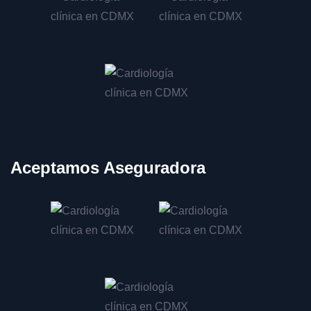
Tratamiento de bradicardia en CDMX
Consulta por dolor torácico en CDMX
Tratamiento de angina de pecho en CDMX
Prevención de infarto de miocardio en CDMX
Manejo de enfermedades valvulares en CDMX
Evaluación de válvula mitral en CDMX
Tratamiento de insuficiencia mitral en CDMX
Aceptamos Aseguradora
Consulta por soplo cardíaco en CDMX
Tratamiento de endocarditis en CDMX
Colocación de marcapasos en CDMX
Ajuste de marcapasos en CDMX
Revisión de marcapasos en CDMX
Evaluación para marcapasos en CDMX