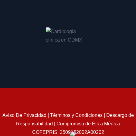
Implante de marcapasos en CDMX
Consulta para cirugía de marcapasos en CDMX
Consulta para cateterismo cardíaco en CDMX
Valoración para cateterismo en CDMX
Revisión post cateterismo en CDMX
Diagnóstico de enfermedad coronaria en CDMX
Tratamiento de enfermedad coronaria en CDMX
Evaluación de arterias coronarias en CDMX
Especialista en válvulas cardíacas en CDMX
Manejo de prolapso de válvula mitral en CDMX
Aviso De Privacidad
|
Términos y Condiciones
|
Descargo de
Diagnóstico de insuficiencia mitral en CDMX
Responsabilidad
|
Compromiso de Ética Médica
Chequeo de salud cardiovascular en CDMX
COFEPRIS: 2509152002A00202