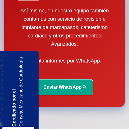
Así mismo, en nuestro equipo también
contamos con servicio de revisión e
implante de marcapasos, cateterismo
cardiaco y otros procedimientos
Avanzados.
Consejo Mexicano de Cardiología
Solicita informes por WhatsApp.
Enviar WhatsApp
Certificado por el