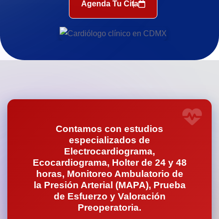
Agenda Tu Cita
Contamos con estudios
especializados de
Electrocardiograma,
Ecocardiograma, Holter de 24 y 48
horas, Monitoreo Ambulatorio de
la Presión Arterial (MAPA), Prueba
de Esfuerzo y Valoración
Preoperatoria.